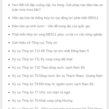
Hơn 900 hồ đập xuống cấp, hư hỏng: Giải pháp nào đảm bảo an
toàn mùa mưa bão?
Hiện đại hóa hệ thống thủy lợi tạo động lực phát triển ĐBSCL
Đảm bảo an ninh nước - Vấn đề trọng đại của quốc gia
Phát triển thủy lợi vùng ĐBSCL phục vụ tái cơ cấu nông nghiệp
Giới thiệu về Tổng cục Thủy lợi
Ký sự Thủy lợi T12 Hồ Thủy lợi lớn nhất Đông Nam Á
Ký sự Thủy lợi T11 Kỳ vọng vùng đất khát
Ký sự Thủy lợi T10 Theo dòng nước sạch Nam Bộ
Ký sự Thủy lợi T9 Dòng nước ấm no Thạch Nham, Quảng Nam
Ký sự Thủy lợi T8 Đổi thay từ nguồn nước sạch Nam Bộ
Ký sự Thủy lợi T7 Ước mơ mặn và ngọt
Ký sự Thủy lợi T6 Khát vọng sông Hương
Ký sự Thủy lợi T5 - Niềm tự hào trên quê hương Hà Tĩnh Niem