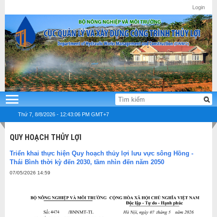
Login
Thứ 7, 8/8/2026 - 12:43:07 PM GMT+7
QUY HOẠCH THỦY LỢI
Triển khai thực hiện Quy hoạch thủy lợi lưu vực sông Hồng -
Thái Bình thời kỳ đến 2030, tầm nhìn đến năm 2050
07/05/2026 14:59